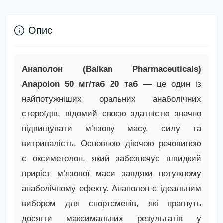
Опис
Анаполон (Balkan Pharmaceuticals)
Anapolon 50 мг/таб 20 таб
— це один із
найпотужніших оральних анаболічних
стероїдів, відомий своєю здатністю значно
підвищувати м’язову масу, силу та
витривалість. Основною діючою речовиною
є оксиметолон, який забезпечує швидкий
приріст м’язової маси завдяки потужному
анаболічному ефекту. Анаполон є ідеальним
вибором для спортсменів, які прагнуть
досягти максимальних результатів у