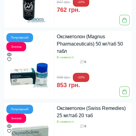
847 грн.
-10%
762 грн.
Оксіметолон (Magnus
Популярний
Pharmaceuticals) 50 мг/таб 50
Знижка
табл
В наявності
0
948 грн.
-10%
853 грн.
Оксіметолон (Swiss Remedies)
Популярний
25 мг/таб 20 таб
Знижка
В наявності
0