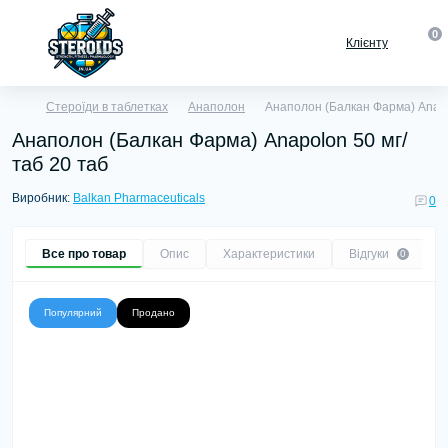
0
Клієнту
Стероїди в таблетках
Анаполон
Анаполон (Балкан Фарма) Anapo
Анаполон (Балкан Фарма) Anapolon 50 мг/
таб 20 таб
Виробник:
Balkan Pharmaceuticals
0
Все про товар
Опис
Характеристики
Відгуки
0
Популярний
Продано