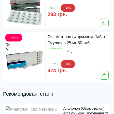
326 грн.
-10%
293 грн.
Оксіметолон (Фармаком Лабс)
Знижка
Oxymetos 25 мг 50 таб
В наявності
0
527 грн.
-10%
474 грн.
Рекомендовані статті
Анаполон (Оксіметолон):
ефекти, курс, дозування та