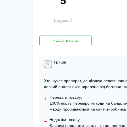
5
Відгуків: 1
+ Додати відгук
Гриша
Хто шукає препарат, де діючою речовиною 
повний аналог оксандролона від балкана, як
Переваги товару:
+
100% якість Перевірочні коди на банці, м
– коди пробиваються на сайті виробника
Недоліки товару:
–
Єдиним недодіком важаю, те що продаєтьс