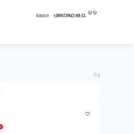
0
0
Клієнту
+38(073)627-69-71
1
%