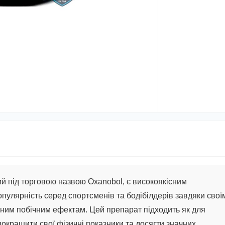
ий під торговою назвою Oxanobol, є високоякісним
пулярність серед спортсменів та бодібілдерів завдяки свої
ним побічним ефектам. Цей препарат підходить як для
ь покращити свої фізичні показники та досягти значних