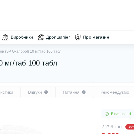
Виробники
Дропшипінг
Про магазин
н (SP Oxanobol) 10 мг/таб 100 табл
0 мг/таб 100 табл
истики
Відгуки
Питання
Рекомендуємо
1
0
В наявності
2 259 грн.
-10