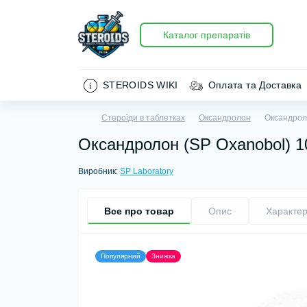
Каталог препаратів
STEROIDS WIKI
Оплата та Доставка
Стероїди в таблетках
Оксандролон
Оксандроло
Оксандролон (SP Oxanobol) 1
Виробник:
SP Laboratory
Все про товар
Опис
Характер
Популярний
Знижка