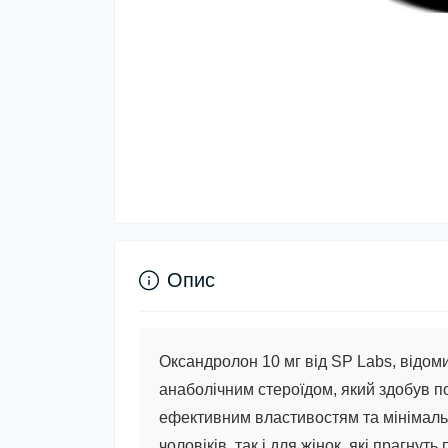
Опис
Оксандролон 10 мг від SP Labs, відом
анаболічним стероїдом, який здобув по
ефективним властивостям та мінімаль
чоловіків, так і для жінок, які прагнут