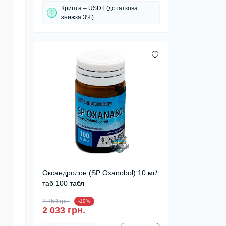
Крипта – USDT (дотаткова
знижка 3%)
Оксандролон (SP Oxanobol) 10 мг/
таб 100 табл
2 259 грн.
-10%
2 033 грн.