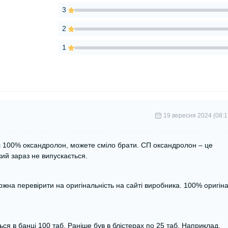
3
2
1
19 вересня 2024 (08:1
є 100% оксандролон, можете сміло брати. СП оксандролон – це
ий зараз не випускається.
ожна перевірити на оригінальність на сайті виробника. 100% оригін
я в банці 100 таб. Раніше був в блістерах по 25 таб. Наприклад,