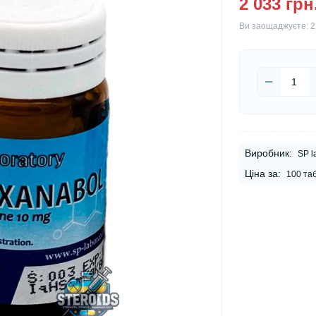
2 033 грн
Ви заощаджуєте:
2
Виробник:
SP l
Ціна за:
100 та