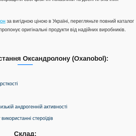
лон
за вигідною ціною в Україні, перегляньте повний каталог
пропонує оригінальні продукти від надійних виробників.
тання Оксандролону (Oxanobol):
рсткості
изькій андрогенній активності
у використанні стероїдів
Склад: