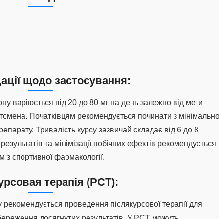
ації щодо застосування:
 варіюється від 20 до 80 мг на день залежно від мети
ртсмена. Початківцям рекомендується починати з мінімально
епарату. Тривалість курсу зазвичай складає від 6 до 8
езультатів та мінімізації побічних ефектів рекомендується
ом з спортивної фармакології.
урсовая терапія (PCT):
 рекомендується проведення післякурсової терапії для
береження досягнутих результатів. У PCT можуть