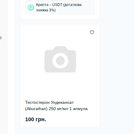
Крипта – USDT (дотаткова
знижка 3%)
ю
Тестостерон Ундеканоат
(Aburaihan) 250 мг/мл 1 апмула
100 грн.