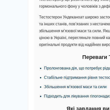
гормонального фону у чоловіків з деф
Тестостерон Ундеканоат
широко застос
та інших станів, пов’язаних з нестаче
збільшення м’язової маси та сили. Як
ціною в Україні, перегляньте повний к
оригінальні продукти від надійних вир
Переваги 
Пролонгована дія, що потребує рідш
Стабільне підтримання рівня тесто
Збільшення м’язової маси та сили
Підходить для лікування гіпогонад
Які завдання ви