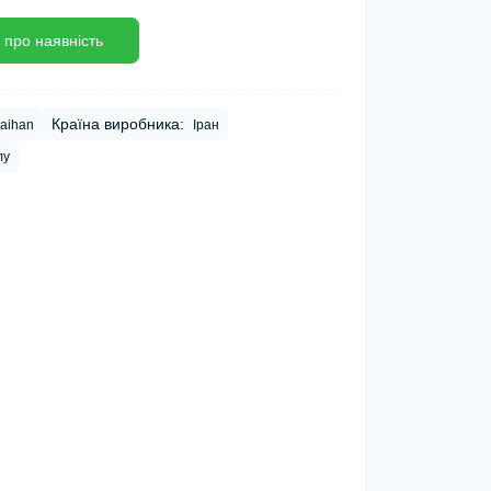
 про наявність
Країна виробника:
aihan
Іран
лу