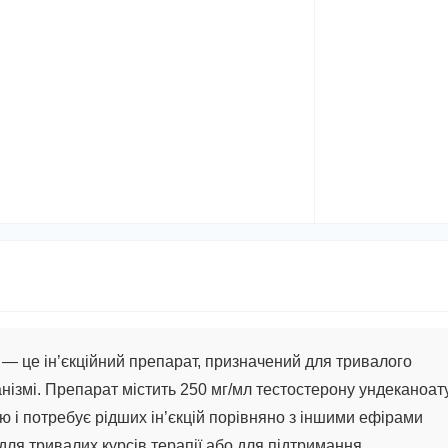
— це ін’єкційний препарат, призначений для тривалого
нізмі. Препарат містить 250 мг/мл тестостерону ундеканоату
ю і потребує рідших ін’єкцій порівняно з іншими ефірами
для тривалих курсів терапії або для підтримання