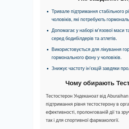
Тривале підтримання стабільного рі
чоловіків, які потребують гормональ
Допомагає у наборі м’язової маси 
серед бодибілдерів та атлетів.
Використовується для лікування го
гормонального фону у чоловіків.
Знижує частоту ін’єкцій завдяки про
Чому обирають Тест
Тестостерон Ундеканоат
від Aburaihan
підтримання рівня тестостерону в орг
ефективності, пролонгованій дії та зру
так і для спортивної фармакології.