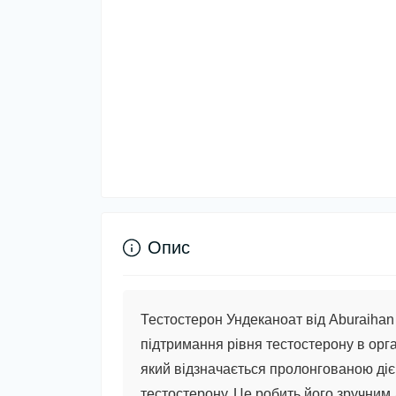
Опис
Тестостерон Ундеканоат від Aburaihan
підтримання рівня тестостерону в орга
який відзначається пролонгованою діє
тестостерону. Це робить його зручним 