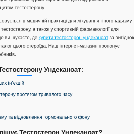
іцитом тестостерону.
овується в медичній практиці для лікування гіпогонадизму
ю тестостерону, а також у спортивній фармакології для
що ви шукаєте, де
купити тестостерон ундеканоат
за вигідно
аталог цього стероїда. Наш інтернет-магазин пропонує
обників.
Тестостерону Ундеканоат:
их ін’єкцій
стерону протягом тривалого часу
изму та відновлення гормонального фону
рішує Тестостерон Ундеканоат?