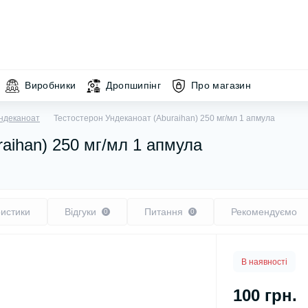
Виробники
Дропшипінг
Про магазин
ндеканоат
Тестостерон Ундеканоат (Aburaihan) 250 мг/мл 1 апмула
aihan) 250 мг/мл 1 апмула
истики
Відгуки
Питання
Рекомендуємо
0
0
В наявності
100 грн.