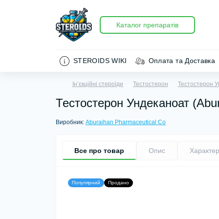
Каталог препаратів
STEROIDS WIKI
Оплата та Доставка
Ін’єкційні стероїди
Тестостерон
Тестостерон У
Тестостерон Ундеканоат (Abur
Виробник:
Aburaihan Pharmaceutical Co
Все про товар
Опис
Характер
Популярний
Продано