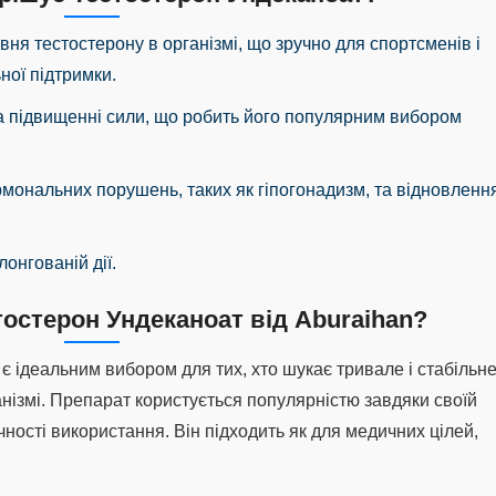
вня тестостерону в організмі, що зручно для спортсменів і
ної підтримки.
та підвищенні сили, що робить його популярним вибором
рмональних порушень, таких як гіпогонадизм, та відновленн
лонгованій дії.
остерон Ундеканоат від Aburaihan?
 є ідеальним вибором для тих, хто шукає тривале і стабільн
анізмі. Препарат користується популярністю завдяки своїй
чності використання. Він підходить як для медичних цілей,