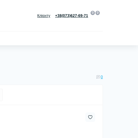
0
0
Клієнту
+38(073)627-69-71
0