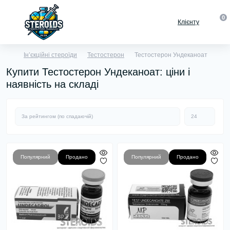
0
Клієнту
Ін’єкційні стероїди
Тестостерон
Тестостерон Ундеканоат
Купити Тестостерон Ундеканоат: ціни і
наявність на складі
Популярний
Продано
Популярний
Продано