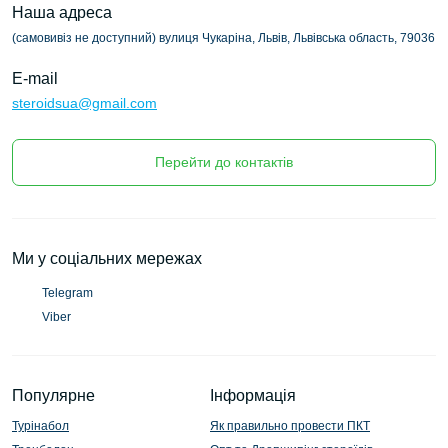
наступними перевагами:
Наша адреса
(самовивіз не доступний) вулиця Чукаріна, Львів, Львівська область, 79036
Оригінальні та робочі препарати
з гарантією
E-mail
якості.
steroidsua@gmail.com
Доступні ціни
на всі стероїди.
Швидка доставка
по всій Україні: Київ, Львів,
Перейти до контактів
Харків, Одеса, Дніпро та інші міста.
Конфіденційність
замовлення та безпечне
пакування.
Ми у соціальних мережах
Ми гарантуємо швидке та надійне отримання
вашого замовлення у будь-якому куточку
Telegram
України.
Viber
ТЕСТОСТЕРОН УНДЕКАНОАТ:
Популярне
ЦІНА ТА ДОСТАВКА
Інформація
Турінабол
Як правильно провести ПКТ
Ціна на
Тестостерон Ундеканоат
залежить від