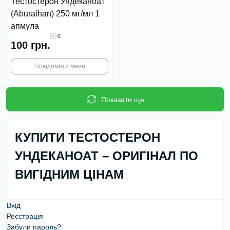
Тестостерон Ундеканоат
(Aburaihan) 250 мг/мл 1
апмула
0
100 грн.
Повідомити мене
Показати ще
КУПИТИ ТЕСТОСТЕРОН
УНДЕКАНОАТ – ОРИГІНАЛ ПО
ВИГІДНИМ ЦІНАМ
Вхід
Реєстрація
Тестостерон Ундеканоат
– це анаболічний
Забули пароль?