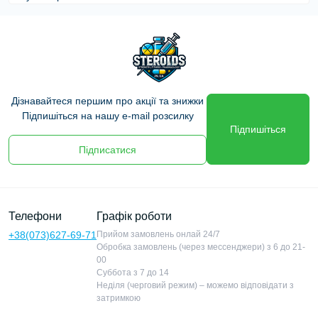
стероїд з дуже тривалою дією, який забезпечує
стабільне підвищення рівня тестостерону в
організмі. Завдяки своїй подовженій дії,
Тестостерон Ундеканоат
використовується для
підтримки стабільного рівня гормону без
Дізнавайтеся першим про акції та знижки
необхідності частих ін’єкцій. Якщо ви шукаєте,
Підпишіться на нашу e-mail розсилку
де купити
Тестостерон Ундеканоат в Україні
,
Підпишіться
наш інтернет-магазин пропонує оригінальні та
Підписатися
робочі препарати за вигідними цінами з
доставкою по всій країні.
Телефони
Графік роботи
ДЕ КУПИТИ ТЕСТОСТЕРОН
+38(073)627-69-71
Прийом замовлень онлай 24/7
УНДЕКАНОАТ В УКРАЇНІ?
Обробка замовлень (через мессенджери) з 6 до 21-
00
Купівля анаболічних стероїдів вимагає
Суббота з 7 до 14
Неділя (черговий режим) – можемо відповідати з
відповідального підходу. У нашому магазині ви
затримкою
можете купити
Тестостерон Ундеканоат
з