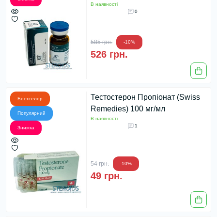
В наявності
0
585 грн.
-10%
526 грн.
Тестостерон Пропіонат (Swiss
Бестселер
Remedies) 100 мг/мл
Популярний
В наявності
1
Знижка
54 грн.
-10%
49 грн.