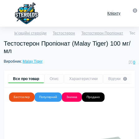
0
Клієнту
Ін’єкційні стероїди
Тестостерон
Тестостерон Пропіонат
Тесто
Тестостерон Пропіонат (Malay Tiger) 100 мг/
мл
Виробник:
Malay Tiger
0
Все про товар
Опис
Характеристики
Відгуки
0
Бестселер
Популярний
Знижка
Продано