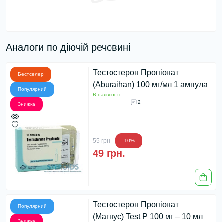
Аналоги по діючій речовині
Тестостерон Пропіонат
Бестселер
(Aburaihan) 100 мг/мл 1 ампула
Популярний
В наявності
2
Знижка
55 грн.
-10%
49 грн.
Тестостерон Пропіонат
Популярний
(Магнус) Test P 100 мг – 10 мл
Знижка