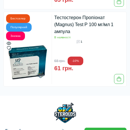
Тестостерон Пропіонат
Бестселер
(Magnus) Test P 100 мг/мл 1
Популярний
ампула
Знижка
В наявності
1
68 грн.
-10%
61 грн.