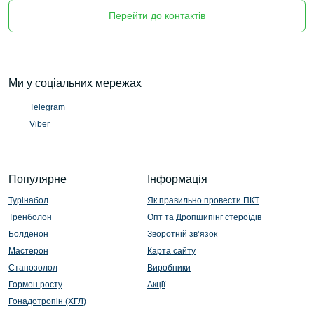
Перейти до контактів
Ми у соціальних мережах
Telegram
Viber
Популярне
Інформація
Турінабол
Як правильно провести ПКТ
Тренболон
Опт та Дропшипінг стероїдів
Болденон
Зворотній зв’язок
Мастерон
Карта сайту
Станозолол
Виробники
Гормон росту
Акції
Гонадотропін (ХГЛ)