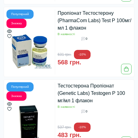
Пропіонат Тестостерону
Популярний
(PharmaCom Labs) Test P 100мг/
Знижка
мл 1 флакон
В наявності
0
631 грн.
-10%
568 грн.
Тестостерона Пропіонат
Популярний
(Genetic Labs) Testogen P 100
Знижка
мг/мл 1 флакон
В наявності
0
537 грн.
-10%
483 грн.