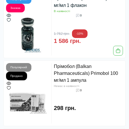
мг/мл 1 флакон
Знижка
В наявності
0
1 762 грн.
-10%
1 586 грн.
Прімобол (Balkan
Популярний
Pharmaceuticals) Primobol 100
Продано
мг/мл 1 ампула
Немає в наявності
0
298 грн.