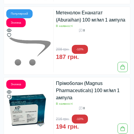
Метенолон Енанатат
Популярний
(Aburaihan) 100 мг/мл 1 ампула
Знижка
В наявності
0
208 грн.
-10%
187 грн.
Прімоболан (Magnus
Знижка
Pharmaceuticals) 100 мг/мл 1
ампула
В наявності
0
216 грн.
-10%
194 грн.