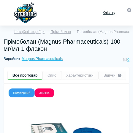
0
Клієнту
Ін’єкційні стероїди
Прімоболан
Прімоболан (Magnus Pharmaceuti
Прімоболан (Magnus Pharmaceuticals) 100
мг/мл 1 флакон
Виробник:
Magnus Pharmaceuticals
0
Все про товар
Опис
Характеристики
Відгуки
0
Популярний
Знижка