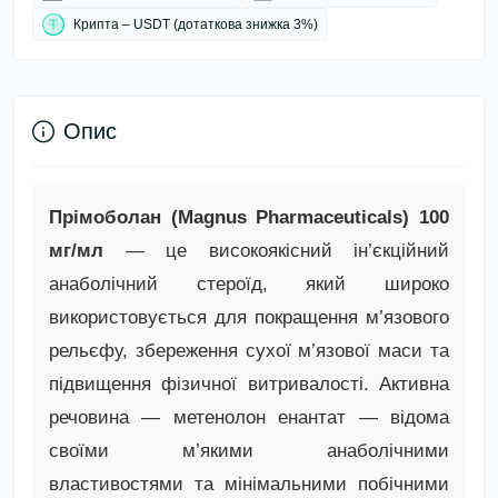
Крипта – USDT (дотаткова знижка 3%)
Опис
Прімоболан (Magnus Pharmaceuticals) 100
мг/мл
— це високоякісний ін’єкційний
анаболічний стероїд, який широко
використовується для покращення м’язового
рельєфу, збереження сухої м’язової маси та
підвищення фізичної витривалості. Активна
речовина — метенолон енантат — відома
своїми м’якими анаболічними
властивостями та мінімальними побічними