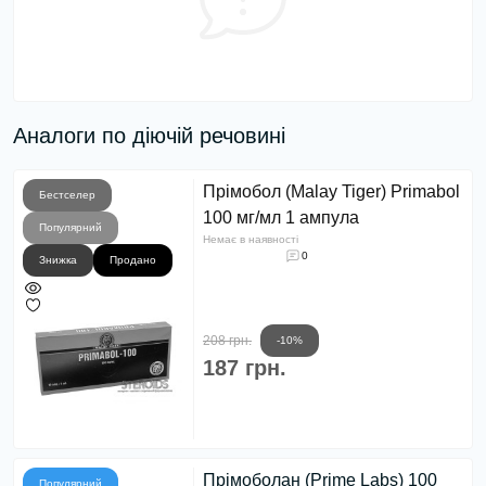
Аналоги по діючій речовині
Прімобол (Malay Tiger) Primabol
Бестселер
100 мг/мл 1 ампула
Популярний
Немає в наявності
0
Знижка
Продано
208 грн.
-10%
187 грн.
Прімоболан (Prime Labs) 100
Популярний