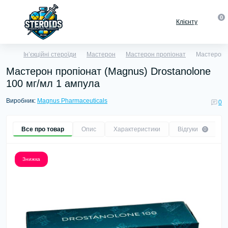
0
Клієнту
Ін’єкційні стероїди
Мастерон
Мастерон пропіонат
Мастерон п
Мастерон пропіонат (Magnus) Drostanolone
100 мг/мл 1 ампула
Виробник:
Magnus Pharmaceuticals
0
Все про товар
Опис
Характеристики
Відгуки
0
Знижка