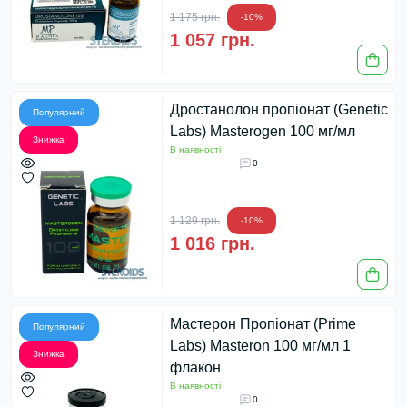
1 175 грн.
-10%
1 057 грн.
Дростанолон пропіонат (Genetic
Популярний
Labs) Masterogen 100 мг/мл
Знижка
В наявності
0
1 129 грн.
-10%
1 016 грн.
Мастерон Пропіонат (Prime
Популярний
Labs) Masteron 100 мг/мл 1
Знижка
флакон
В наявності
0