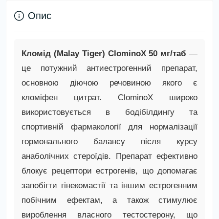
Опис
Кломід (Malay Tiger) ClominoX 50 мг/таб
—
це потужний антиестрогенний препарат,
основною діючою речовиною якого є
кломіфен цитрат. ClominoX широко
використовується в бодібілдингу та
спортивній фармакології для нормалізації
гормонального балансу після курсу
анаболічних стероїдів. Препарат ефективно
блокує рецептори естрогенів, що допомагає
запобігти гінекомастії та іншим естрогенним
побічним ефектам, а також стимулює
вироблення власного тестостерону, що