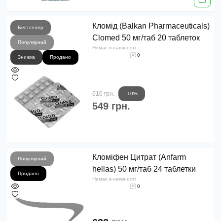
Кломід (Balkan Pharmaceuticals)
Бестселер
Clomed 50 мг/таб 20 таблеток
Популярний
Немає в наявності
0
Знижка
Продано
610 грн.
-10%
549 грн.
Кломіфен Цитрат (Anfarm
Популярний
hellas) 50 мг/таб 24 таблетки
Продано
Немає в наявності
0