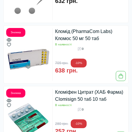
632 грн.
Кломід (PharmaCom Labs)
Знижка
Кломос 50 мг 50 таб
В наявності
0
709 грн.
-10%
638 грн.
Кломіфен Цитрат (ХАБ Фарма)
Знижка
Clomisign 50 таб 10 таб
В наявності
0
280 грн.
-10%
252 грн.