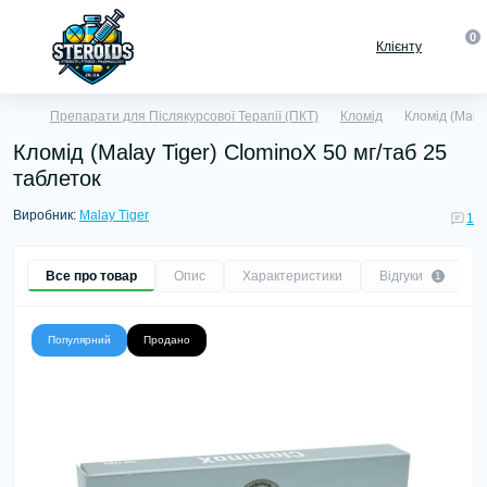
0
Клієнту
Препарати для Післякурсової Терапії (ПКТ)
Кломід
Кломід (Malay
Кломід (Malay Tiger) ClominoX 50 мг/таб 25
таблеток
Виробник:
Malay Tiger
1
Все про товар
Опис
Характеристики
Відгуки
1
Популярний
Продано