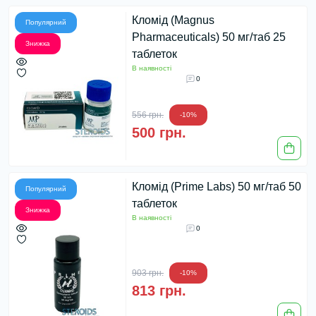
Кломід (Magnus
Популярний
Pharmaceuticals) 50 мг/таб 25
Знижка
таблеток
В наявності
0
556 грн.
-10%
500 грн.
Кломід (Prime Labs) 50 мг/таб 50
Популярний
таблеток
Знижка
В наявності
0
903 грн.
-10%
813 грн.