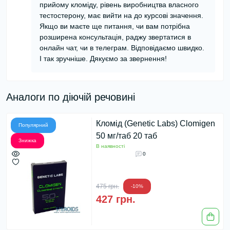
прийому кломіду, рівень виробництва власного
тестостерону, має вийти на до курсові значення.
Якщо ви маєте ще питання, чи вам потрібна
розширена консультація, раджу звертатися в
онлайн чат, чи в телеграм. Відповідаємо швидко.
І так зручніше. Дякуємо за звернення!
Аналоги по діючій речовині
Кломід (Genetic Labs) Clomigen
Популярний
50 мг/таб 20 таб
Знижка
В наявності
0
475 грн.
-10%
427 грн.