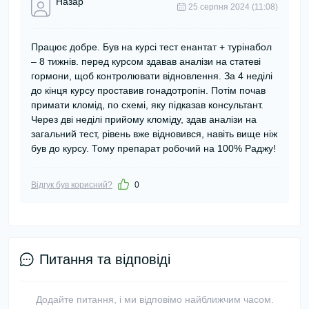
Назар
25 серпня 2024 (11:08)
Працює добре. Був на курсі тест енантат + турінабол
– 8 тижнів. перед курсом здавав аналізи на статеві
гормони, щоб контролювати відновлення. За 4 неділі
до кінця курсу проставив гонадотропін. Потім почав
примати кломід, по схемі, яку підказав консультант.
Через дві неділі прийому кломіду, здав аналізи на
загальний тест, рівень вже відновився, навіть вище ніж
був до курсу. Тому препарат робочий на 100% Раджу!
Відгук був корисний?
0
Питання та відповіді
Додайте питання, і ми відповімо найближчим часом.