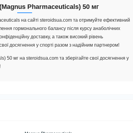
(Magnus Pharmaceuticals) 50 мг
euticals на сайті steroidsua.com та отримуйте ефективний
лення гормонального балансу після курсу анаболічних
онфіденційну доставку, а також високий рівень
свої досягнення у спорті разом з надійним партнером!
s) 50 мг на steroidsua.com та зберігайте свої досягнення у
!