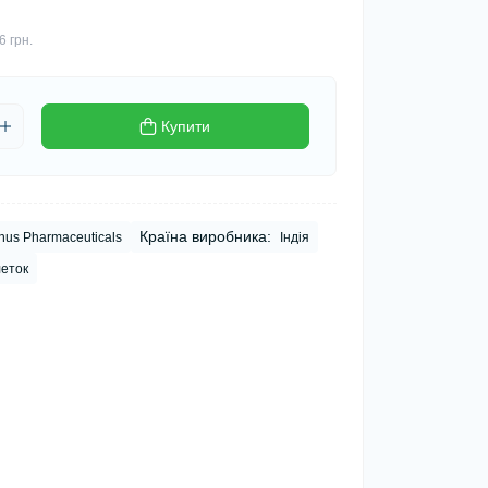
6 грн.
Купити
Країна виробника:
us Pharmaceuticals
Індія
леток