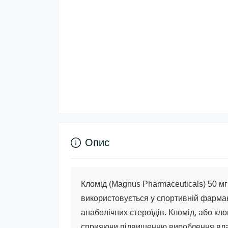
Опис
Кломід (Magnus Pharmaceuticals) 50 м
використовується у спортивній фармак
анаболічних стероїдів. Кломід, або кл
сприяючи підвищенню вироблення влас