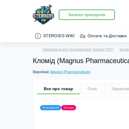
Каталог препаратів
STEROIDS WIKI
Оплата та Доставка
Препарати для Післякурсової Терапії (ПКТ)
Кломі
Кломід (Magnus Pharmaceutica
Виробник:
Magnus Pharmaceuticals
Все про товар
Опис
Характер
Популярний
Знижка