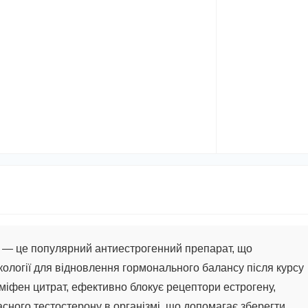
г
— це популярний антиестрогенний препарат, що
ології для відновлення гормонального балансу після курсу
оміфен цитрат, ефективно блокує рецептори естрогену,
ного тестостерону в організмі, що допомагає зберегти