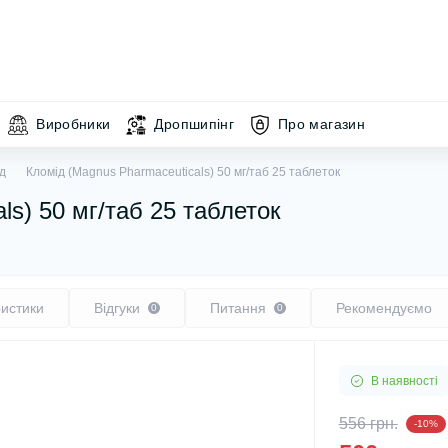
Виробники
Дропшипінг
Про магазин
д
Кломід (Magnus Pharmaceuticals) 50 мг/таб 25 таблеток
ls) 50 мг/таб 25 таблеток
истики
Відгуки
Питання
Рекомендуємо
0
0
В наявності
556 грн.
-10%