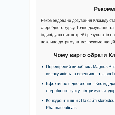
Рекомен
Рекомендоване дозування Кломіду стан
стероїдного курсу. Точне дозування т
індивідуальних потреб і результатів п
важливо дотримуватися рекомендацій
Чому варто обрати Кл
Перевірений виробник
: Magnus Ph
високу якість та ефективність своєї 
Ефективне відновлення
: Кломід д
стероїдного курсу, підтримуючи здор
Конкурентні ціни
: На сайті steroid
Pharmaceuticals.