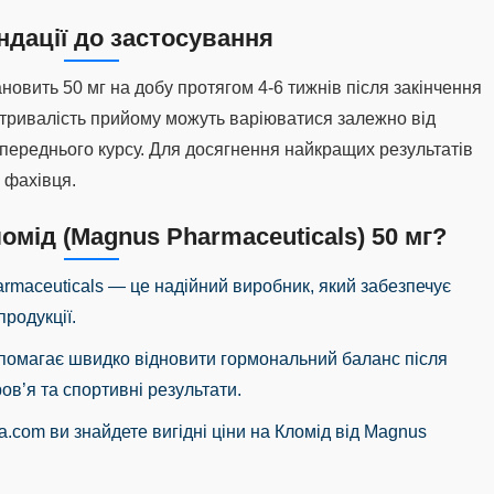
дації до застосування
овить 50 мг на добу протягом 4-6 тижнів після закінчення
а тривалість прийому можуть варіюватися залежно від
опереднього курсу. Для досягнення найкращих результатів
 фахівця.
омід (Magnus Pharmaceuticals) 50 мг?
armaceuticals — це надійний виробник, який забезпечує
продукції.
опомагає швидко відновити гормональний баланс після
ов’я та спортивні результати.
sua.com ви знайдете вигідні ціни на Кломід від Magnus