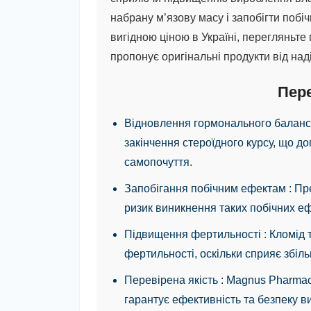
набрану м’язову масу і запобігти поб
вигідною ціною в Україні, перегляньте
пропонує оригінальні продукти від над
Пер
Відновлення гормонального балан
закінчення стероїдного курсу, що д
самопочуття.
Запобігання побічним ефектам
: П
ризик виникнення таких побічних ефе
Підвищення фертильності
: Кломід
фертильності, оскільки сприяє збі
Перевірена якість
: Magnus Pharmac
гарантує ефективність та безпеку в