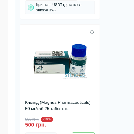
Крипта – USDT (дотаткова
знижка 3%)
Кломід (Magnus Pharmaceuticals)
50 мг/таб 25 таблеток
556 грн.
-10%
500 грн.