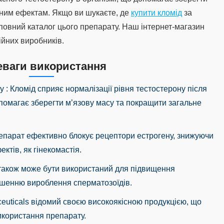
ічним ефектам. Якщо ви шукаєте, де
купити кломід
за
 повний каталог цього препарату. Наш інтернет-магазин
ійних виробників.
еваги використання
су
: Кломід сприяє нормалізації рівня тестостерону після
опомагає зберегти м’язову масу та покращити загальне
репарат ефективно блокує рецептори естрогену, знижуючи
ктів, як гінекомастія.
 також може бути використаний для підвищення
льшенню вироблення сперматозоїдів.
euticals відомий своєю високоякісною продукцією, що
икористання препарату.