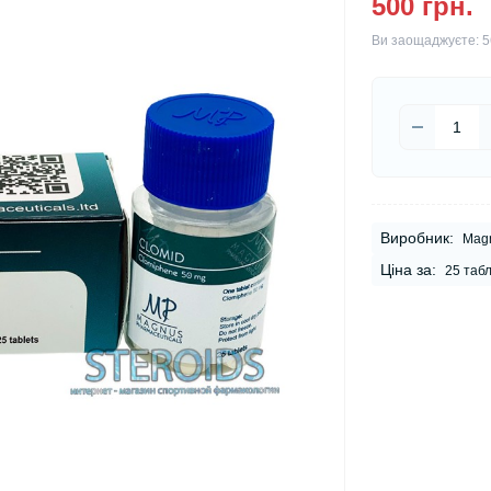
500 грн.
Ви заощаджуєте:
5
Виробник:
Magn
Ціна за:
25 таб