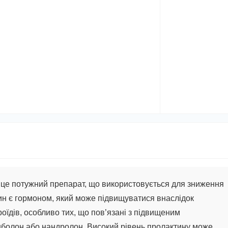
це потужний препарат, що використовується для зниження
тин є гормоном, який може підвищуватися внаслідок
оїдів, особливо тих, що пов’язані з підвищеним
енболон або нандролон. Високий рівень пролактину може