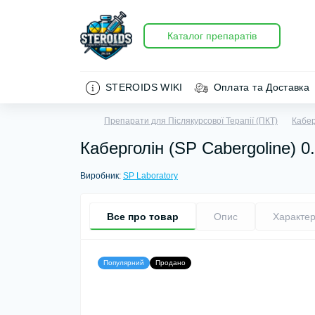
Каталог препаратів
STEROIDS WIKI
Оплата та Доставка
Препарати для Післякурсової Терапії (ПКТ)
Кабер
Каберголін (SP Cabergoline) 0
Виробник:
SP Laboratory
Все про товар
Опис
Характер
Популярний
Продано