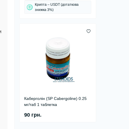
Крипта – USDT (дотаткова
знижка 3%)
и
Каберголін (SP Cabergoline) 0.25
мг/таб 1 таблетка
90 грн.