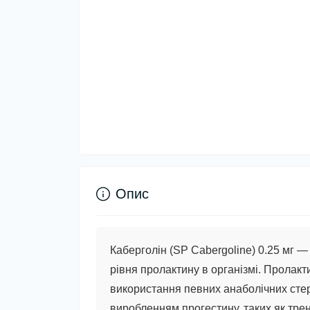
Опис
Каберголін (SP Cabergoline) 0.25 мг
— 
рівня пролактину в організмі. Пролак
використання певних анаболічних стер
виробленням прогестину, таких як тр