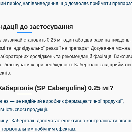
алий період напіввиведення, що дозволяє приймати препара
дації до застосування
зазвичай становить 0.25 мг один або два рази на тиждень,
змі та індивідуальної реакції на препарат. Дозування можна
 лабораторних досліджень та рекомендацій фахівця. Важлив
о збільшувати їх при необхідності. Каберголін слід приймати
ктів.
аберголін (SP Cabergoline) 0.25 мг?
ories — це надійний виробник фармацевтичної продукції,
вність своєї продукції.
тину
: Каберголін допомагає ефективно контролювати рівен
м гормональним побічним ефектам.