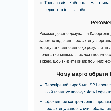
Тривала дія
: Каберголін має трив
рідше, ніж інші засоби.
Рекомен
Рекомендоване дозування Каберголіну 
залежно від рівня пролактину в органі
коригувати відповідно до результатів
починати з мінімальних доз і поступов
з їжею, щоб знизити ризик побічних ефе
Чому варто обрати К
Перевірений виробник
: SP Laborat
який гарантує високу якість і ефекти
Ефективний контроль рівня пролак
пролактину, запобігаючи небажани