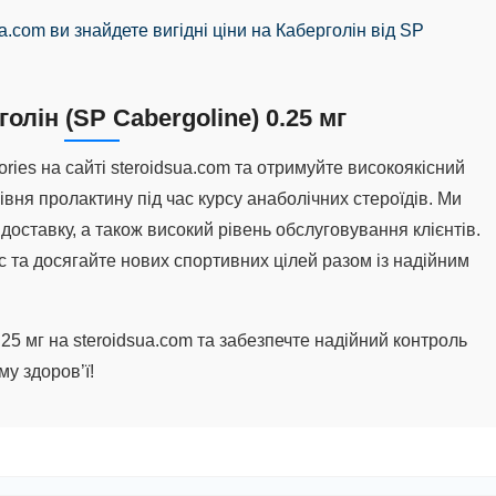
ua.com ви знайдете вигідні ціни на Каберголін від SP
олін (SP Cabergoline) 0.25 мг
ries на сайті steroidsua.com та отримуйте високоякісний
вня пролактину під час курсу анаболічних стероїдів. Ми
оставку, а також високий рівень обслуговування клієнтів.
 та досягайте нових спортивних цілей разом із надійним
.25 мг на steroidsua.com та забезпечте надійний контроль
му здоров’ї!