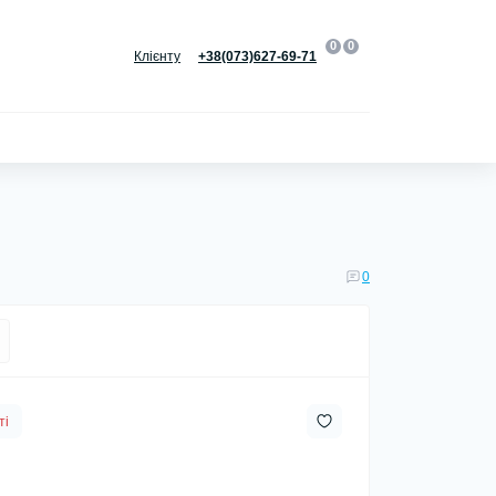
0
0
Клієнту
+38(073)627-69-71
0
ті