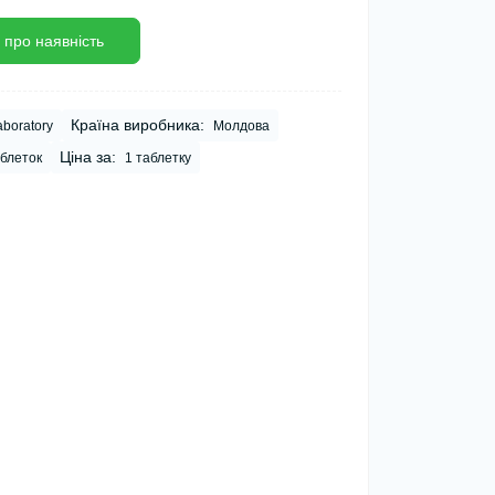
 про наявність
Країна виробника:
aboratory
Молдова
Ціна за:
аблеток
1 таблетку