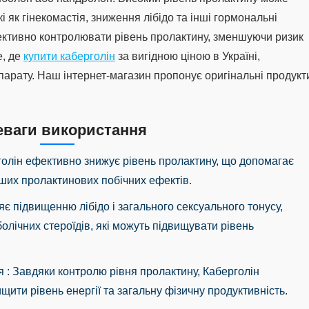
і як гінекомастія, зниження лібідо та інші гормональні
ктивно контролювати рівень пролактину, зменшуючи ризик
е, де
купити каберголін
за вигідною ціною в Україні,
парату. Наш інтернет-магазин пропонує оригінальні продукт
еваги використання
голін ефективно знижує рівень пролактину, що допомагає
інших пролактинових побічних ефектів.
яє підвищенню лібідо і загального сексуального тонусу,
олічних стероїдів, які можуть підвищувати рівень
тя
: Завдяки контролю рівня пролактину, Каберголін
щити рівень енергії та загальну фізичну продуктивність.