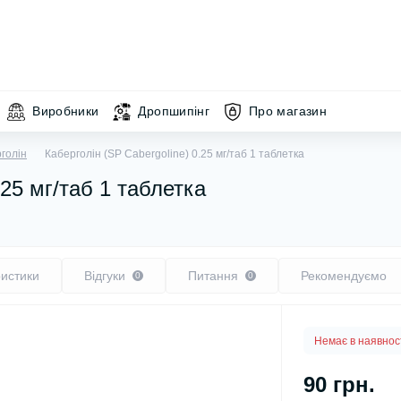
Виробники
Дропшипінг
Про магазин
голін
Каберголін (SP Cabergoline) 0.25 мг/таб 1 таблетка
.25 мг/таб 1 таблетка
истики
Відгуки
Питання
Рекомендуємо
0
0
Немає в наявнос
90 грн.