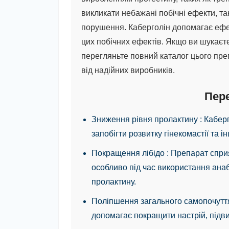
викликати небажані побічні ефекти, так
порушення. Каберголін допомагає ефе
цих побічних ефектів. Якщо ви шукаєт
перегляньте повний каталог цього пре
від надійних виробників.
Пер
Зниження рівня пролактину
: Кабер
запобігти розвитку гінекомастії та 
Покращення лібідо
: Препарат спри
особливо під час використання анаб
пролактину.
Поліпшення загального самопочут
допомагає покращити настрій, підви