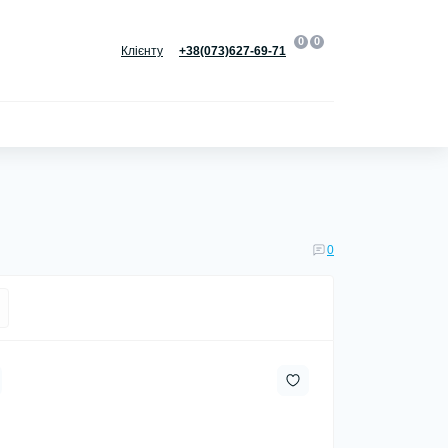
0
0
Клієнту
+38(073)627-69-71
0