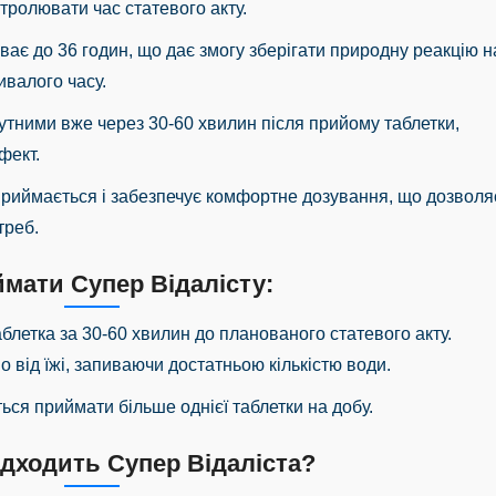
тролювати час статевого акту.
ває до 36 годин, що дає змогу зберігати природну реакцію н
ивалого часу.
чутними вже через 30-60 хвилин після прийому таблетки,
фект.
 приймається і забезпечує комфортне дозування, що дозволя
треб.
ймати Супер Відалісту:
аблетка за 30-60 хвилин до планованого статевого акту.
від їжі, запиваючи достатньою кількістю води.
ься приймати більше однієї таблетки на добу.
ідходить Супер Відаліста?