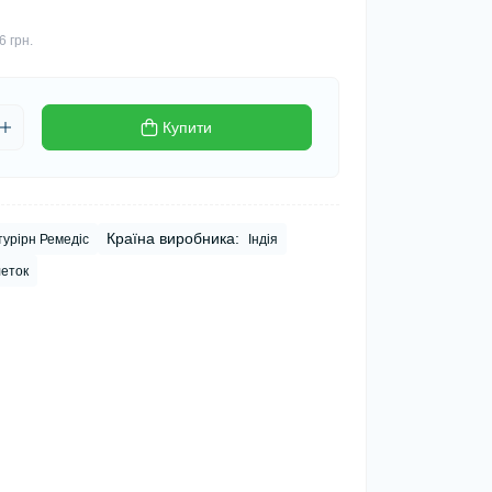
6 грн.
Купити
Країна виробника:
урірн Ремедіс
Індія
леток