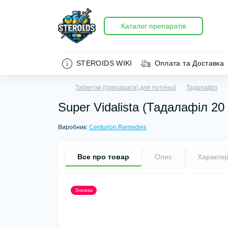
Каталог препаратів
STEROIDS WIKI
Оплата та Доставка
Таблетки (препарати) для потенції
Тадалафіл
Super Vidalista (Тадалафіл 20
Виробник:
Centurion Remedies
Все про товар
Опис
Характер
Знижка