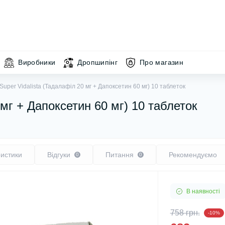
Виробники
Дропшипінг
Про магазин
Super Vidalista (Тадалафіл 20 мг + Дапоксетин 60 мг) 10 таблеток
 мг + Дапоксетин 60 мг) 10 таблеток
истики
Відгуки
Питання
Рекомендуємо
0
0
В наявності
758 грн.
-10%