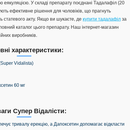
ю еякуляцією. У складі препарату поєднані
Тадалафіл
(20
чують ефективне рішення для чоловіків, що прагнуть
ь статевого акту. Якщо ви шукаєте, де
купити тадалафіл
за
 повний каталог цього препарату. Наш інтернет-магазин
ійних виробників.
вні характеристики:
Super Vidalista)
ксетин 60 мг
аги Супер Відалісти:
печує тривалу ерекцію, а Дапоксетин допомагає відкласти