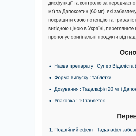
дисфункції та контролю за передчасно
мг) та
Дапоксетин
(60 мг), які забезпе
покращити свою потенцію та триваліст
вигідною ціною в Україні, перегляньте
пропонує оригінальні продукти від над
Осно
Назва препарату
: Супер Відаліста (
Форма випуску
: таблетки
Дозування
: Тадалафіл 20 мг і Дапо
Упаковка
: 10 таблеток
Перев
Подвійний ефект
: Тадалафіл забез