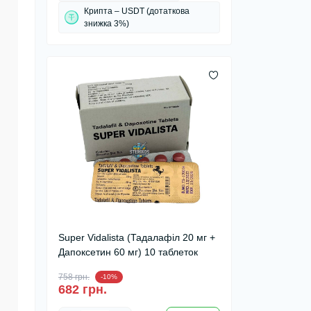
Крипта – USDT (дотаткова
знижка 3%)
Super Vidalista (Тадалафіл 20 мг +
Дапоксетин 60 мг) 10 таблеток
758 грн.
-10%
682 грн.