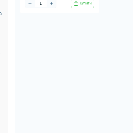
Купити
а
є