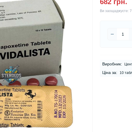
682 грн.
Ви заощаджуєте:
7
Виробник:
Цент
Ціна за:
10 таб