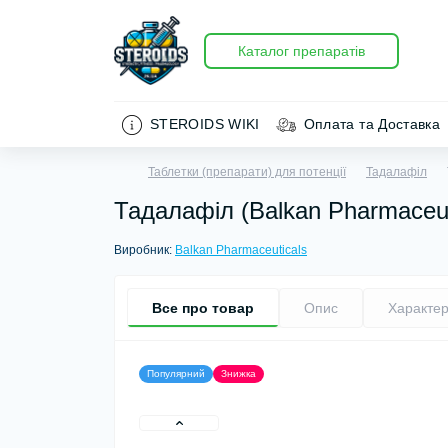
Каталог препаратів
STEROIDS WIKI
Оплата та Доставка
Таблетки (препарати) для потенції
Тадалафіл
Тадалафіл (Balkan Pharmaceuti
Виробник:
Balkan Pharmaceuticals
Все про товар
Опис
Характер
Популярний
Знижка