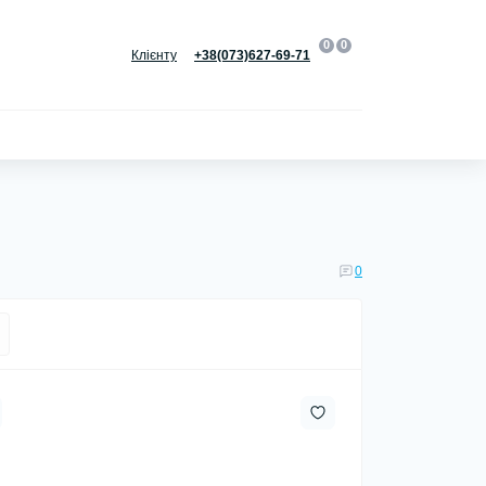
0
0
Клієнту
+38(073)627-69-71
0