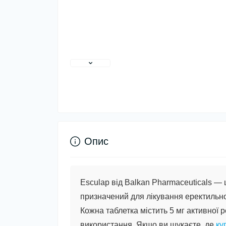
Опис
Esculap від Balkan Pharmaceuticals —
призначений для лікування еректильно
Кожна таблетка містить 5 мг активної 
використання. Якщо ви шукаєте, де
ку