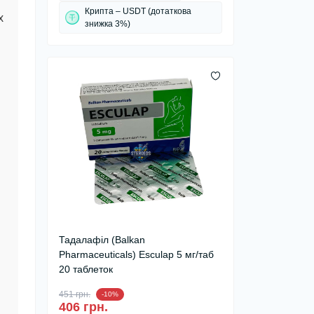
Крипта – USDT (дотаткова
х
знижка 3%)
Тадалафіл (Balkan
Pharmaceuticals) Esculap 5 мг/таб
20 таблеток
451 грн.
-10%
406 грн.