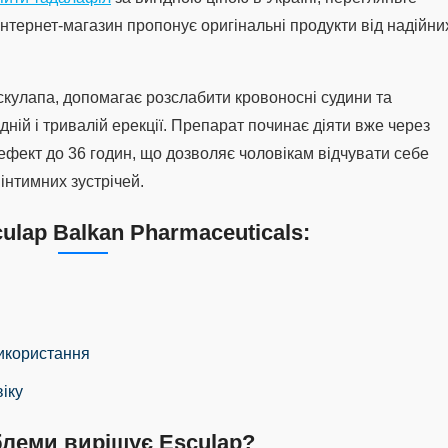
нтернет-магазин пропонує оригінальні продукти від надійни
кулапа, допомагає розслабити кровоносні судини та
ній і тривалій ерекції. Препарат починає діяти вже через
 ефект до 36 годин, що дозволяє чоловікам відчувати себе
інтимних зустрічей.
ulap Balkan Pharmaceuticals:
икористання
віку
блеми вирішує Esculap?