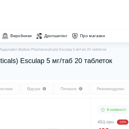
Виробники
Дропшипінг
Про магазин
Тадалафіл (Balkan Pharmaceuticals) Esculap 5 мг/таб 20 таблеток
cals) Esculap 5 мг/таб 20 таблеток
истики
Відгуки
Питання
Рекомендуємо
0
0
В наявності
451 грн.
-10%