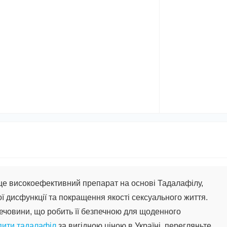
 це високоефективний препарат на основі Тадалафілу,
ї дисфункції та покращення якості сексуального життя.
речовини, що робить її безпечною для щоденного
пити тадалафіл
за вигідною ціною в Україні, перегляньте