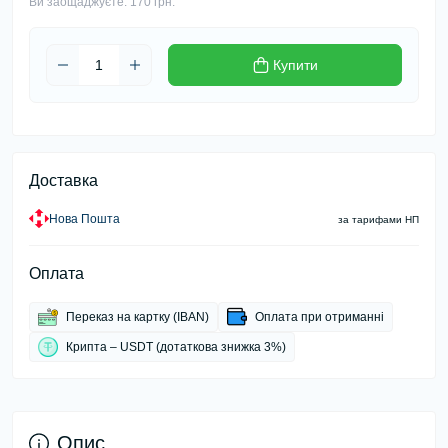
Ви заощаджуєте:
170 грн.
Купити
Доставка
Нова Пошта
за тарифами НП
Оплата
Переказ на картку (IBAN)
Оплата при отриманні
Крипта – USDT (дотаткова знижка 3%)
Опис