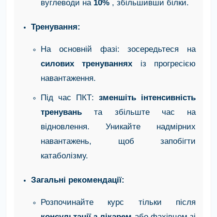
вуглеводи на
10%
, збільшивши білки.
Тренування:
На основній фазі: зосередьтеся на
силових тренуваннях
із прогресією
навантаження.
Під час ПКТ:
зменшіть інтенсивність
тренувань
та збільште час на
відновлення. Уникайте надмірних
навантажень, щоб запобігти
катаболізму.
Загальні рекомендації:
Розпочинайте курс тільки після
консультації з лікарем
або фахівцем зі