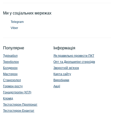
Ми у соціальних мережах
Telegram
Viber
Популярне
Інформація
Турінабол
Як правильно провести ПКТ
Тренболон
Опт та Дропшипінг стероїдів
Болденон
Зворотній зв’язок
Мастерон
Карта сайту
Станозолол
Виробники
Гормон росту
Акції
Гонадотропін (ХГЛ)
Кломід
Тестостерон Пропіонат
Тестостерон Енантат