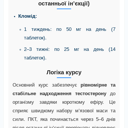
останньої ін’єкції)
Кломід:
1 тиждень: по 50 мг на день (7
таблеток).
2–3 тижні: по 25 мг на день (14
таблеток).
Логіка курсу
Основний курс забезпечує
рівномірне та
стабільне надходження тестостерону
до
організму завдяки короткому ефіру. Це
сприяє швидкому набору м’язової маси та
сили. ПКТ, яка починається через 5–6 днів
після останньої ін’єкції пропіонату, відновлює