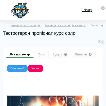
0
Клієнту
Готові курси стероїдів
Готові курси стероїдів на масу
Тестостеро
Тестостерон пропіонат курс соло
0
Все про товар
Опис
Відгуки
Питання
0
0
Популярний
Знижка