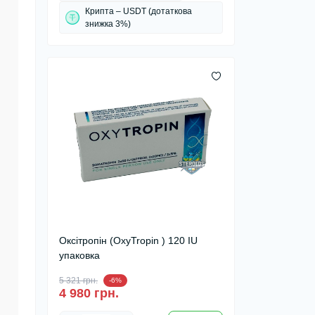
Крипта – USDT (дотаткова
знижка 3%)
Оксітропін (OxyTropin ) 120 IU
упаковка
5 321 грн.
-6%
4 980 грн.