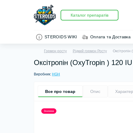
Каталог препаратів
STEROIDS WIKI
Оплата та Доставка
Гормон росту
Рідкий гормон Росту
Оксітропін 
Оксітропін (OxyTropin ) 120 I
Виробник:
HGH
Все про товар
Опис
Характер
Знижка