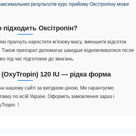
максимальних результатів курс прийому Оксітропіну може
о підходить Оксітропін?
 які прагнуть наростити м’язову масу, зменшити відсоток
. Також препарат допомагає швидше відновлюватися після
о під час підготовки до змагань.
 (OxyTropin) 120 IU — рідка форма
 на нашому сайті за вигідною ціною. Ми гарантуємо
тавку по всій Україні. Оформіть замовлення зараз і
yTropin
!