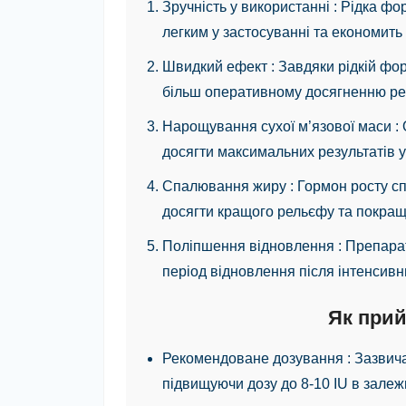
Зручність у використанні
: Рідка фо
легким у застосуванні та економить 
Швидкий ефект
: Завдяки рідкій ф
більш оперативному досягненню рез
Нарощування сухої м’язової маси
:
досягти максимальних результатів у 
Спалювання жиру
: Гормон росту 
досягти кращого рельєфу та покращ
Поліпшення відновлення
: Препара
період відновлення після інтенсивн
Як прий
Рекомендоване дозування
: Зазвич
підвищуючи дозу до 8-10 IU в залежн