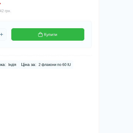
.
42 грн.
Купити
ка:
Ціна за:
Індія
2 флакони по 60 IU