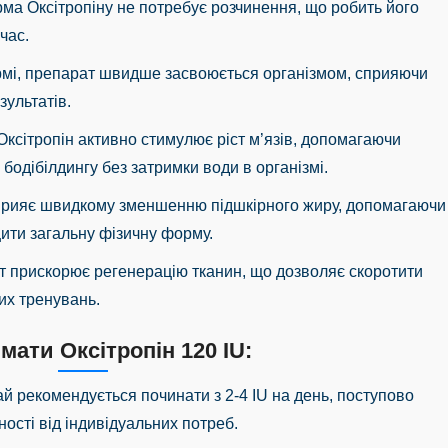
рма Оксітропіну не потребує розчинення, що робить його
час.
ормі, препарат швидше засвоюється організмом, сприяючи
ультатів.
 Оксітропін активно стимулює ріст м’язів, допомагаючи
бодібілдингу без затримки води в організмі.
сприяє швидкому зменшенню підшкірного жиру, допомагаючи
ити загальну фізичну форму.
т прискорює регенерацію тканин, що дозволяє скоротити
их тренувань.
мати Оксітропін 120 IU:
ай рекомендується починати з 2-4 IU на день, поступово
ості від індивідуальних потреб.