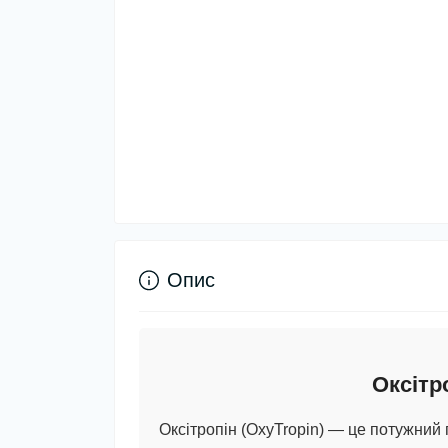
Опис
Оксітр
Оксітропін (OxyTropin)
— це потужний г