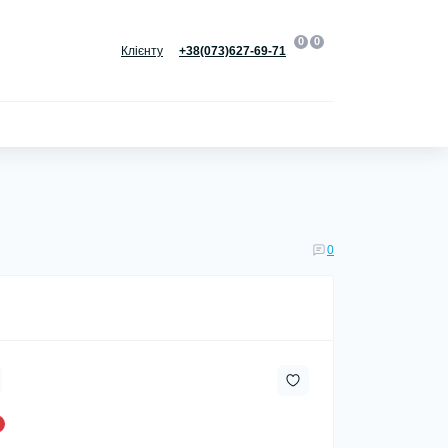
0
0
Клієнту
+38(073)627-69-71
0