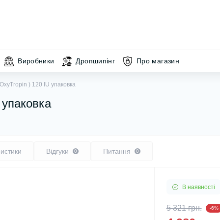
Виробники
Дропшипінг
Про магазин
(OxyTropin ) 120 IU упаковка
U упаковка
истики
Відгуки
Питання
0
0
В наявності
5 321 грн.
-6%