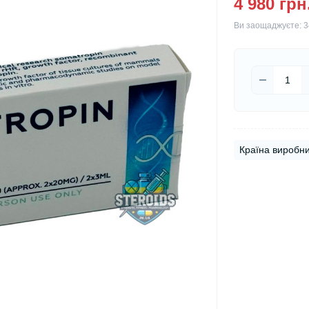
4 980 грн
Ви заощаджуєте:
3
Країна виробни