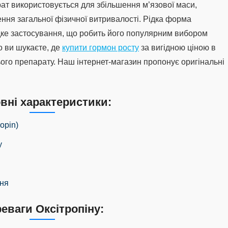
рат використовується для збільшення м’язової маси,
ння загальної фізичної витривалості. Рідка форма
дке застосування, що робить його популярним вибором
о ви шукаєте, де
купити гормон росту
за вигідною ціною в
ього препарату. Наш інтернет-магазин пропонує оригінальні
вні характеристики:
opin)
у
ння
еваги Оксітропіну: