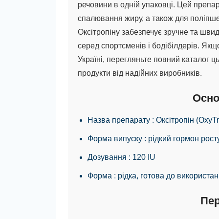
речовини в одній упаковці. Цей препа
спалювання жиру, а також для поліпше
Оксітропіну
забезпечує зручне та шви
серед спортсменів і бодібілдерів. Якщ
Україні, перегляньте повний каталог ц
продукти від надійних виробників.
Осно
Назва препарату
: Оксітропін (OxyTr
Форма випуску
: рідкий гормон рост
Дозування
: 120 IU
Форма
: рідка, готова до використа
Пер