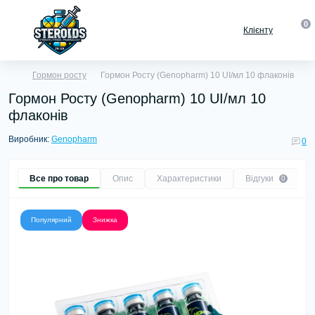
0
Клієнту
Гормон росту
Гормон Росту (Genopharm) 10 UI/мл 10 флаконів
Гормон Росту (Genopharm) 10 UI/мл 10
флаконів
Виробник:
Genopharm
0
Все про товар
Опис
Характеристики
Відгуки
0
Популярний
Знижка